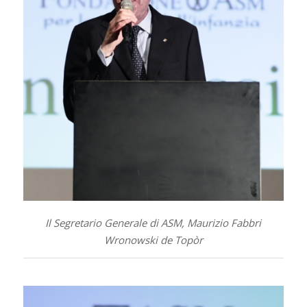
Il Segretario Generale di ASM, Maurizio Fabbri
Wronowski de Topòr