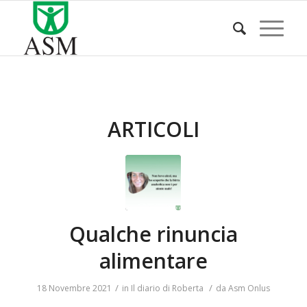
ARTICOLI
Qualche rinuncia
alimentare
/
/
18 Novembre 2021
in
Il diario di Roberta
da
Asm Onlus