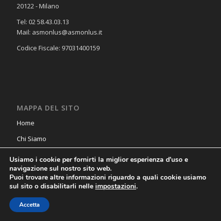
20122 - Milano
Tel: 02 58.43.03.13
Mail: asmonlus@asmonlus.it
Codice Fiscale: 97031400159
MAPPA DEL SITO
Home
Chi Siamo
Cosa Facciamo
Usiamo i cookie per fornirti la miglior esperienza d'uso e
navigazione sul nostro sito web.
News & Salute
Puoi trovare altre informazioni riguardo a quali cookie usiamo
sul sito o disabilitarli nelle
impostazioni
.
Contatti
Privacy Policy
Accetta