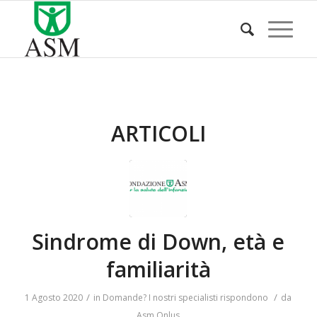
ARTICOLI
Sindrome di Down, età e
familiarità
/
/
1 Agosto 2020
in
Domande? I nostri specialisti rispondono
da
Asm Onlus