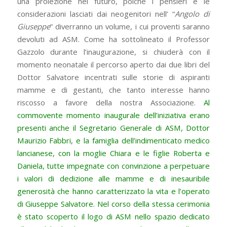
una proiezione nel futuro, poiché i pensieri e le
considerazioni lasciati dai neogenitori nell’ “
Angolo di
Giuseppe
” diverranno un volume, i cui proventi saranno
devoluti ad ASM. Come ha sottolineato il Professor
Gazzolo durante l’inaugurazione, si chiuderà con il
momento neonatale il percorso aperto dai due libri del
Dottor Salvatore incentrati sulle storie di aspiranti
mamme e di gestanti, che tanto interesse hanno
riscosso a favore della nostra Associazione.
Al
commovente momento inaugurale dell’iniziativa erano
presenti anche il Segretario Generale di ASM, Dottor
Maurizio Fabbri, e la famiglia dell’indimenticato medico
lancianese, con la moglie Chiara e le figlie Roberta e
Daniela, tutte impegnate con convinzione a perpetuare
i valori di dedizione alle mamme e di inesauribile
generosità che hanno caratterizzato la vita e l’operato
di Giuseppe Salvatore. Nel corso della stessa cerimonia
è stato scoperto il logo di ASM nello spazio dedicato