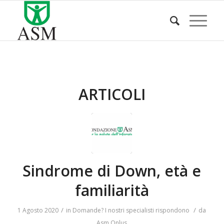
ARTICOLI
Sindrome di Down, età e
familiarità
/
/
1 Agosto 2020
in
Domande? I nostri specialisti rispondono
da
Asm Onlus