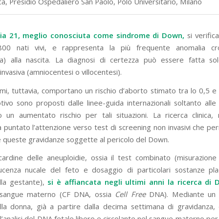
a, Presidio Ospedaliero San Paolo, Polo Universitario, Milano
ia 21, meglio conosciuta come sindrome di Down,
si verifica
00 nati vivi, e rappresenta la più frequente anomalia c
ia) alla nascita. La diagnosi di certezza può essere fatta s
nvasiva (amniocentesi o villocentesi).
mi, tuttavia, comportano un rischio d’aborto stimato tra lo 0,5 e 
ivo sono proposti dalle linee-guida internazionali soltanto all
 un aumentato rischio per tali situazioni. La ricerca clinica, n
a puntato l’attenzione verso test di screening non invasivi che pe
re queste gravidanze soggette al pericolo del Down.
cardine delle aneuploidie, ossia il test combinato (misurazione
lucenza nucale del feto e dosaggio di particolari sostanze pla
la gestante),
si è affiancata negli ultimi anni la ricerca di
l sangue materno (CF DNA, ossia
Cell Free
DNA). Mediante un p
la donna, già a partire dalla decima settimana di gravidanza, 
l’analisi del DNA fetale libero e circolante nel sangue materno per