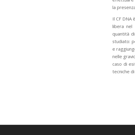
la presenz
Il CF DNA 
libera nel
quantità d
studiato: p
e raggiung
nelle gravi
caso di e
tecniche d