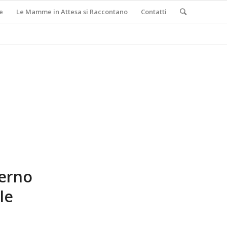
e
Le Mamme in Attesa si Raccontano
Contatti
erno
le