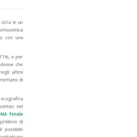
 circa in un
romosomica
olo con una
l’1%, e per
e donne che
egli ultimi
rmettano di
 ecografica
centari nel
 DNA fetale
relievo di
è possibile
 individuare