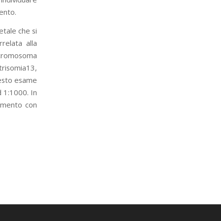
ento.
tale che si
relata alla
l cromosoma
 trisomia13,
uesto esame
d 1:1000. In
imento con