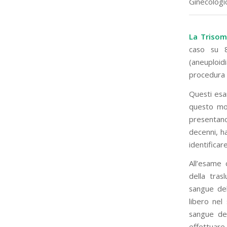
Ginecologic
La Trisom
caso su 8
(aneuploid
procedura i
Questi esa
questo mot
presentano
decenni, h
identifica
All’esame 
della tras
sangue del
libero ne
sangue del
effettuare 