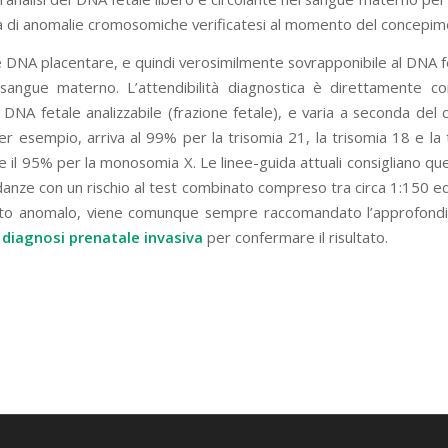
a di anomalie cromosomiche verificatesi al momento del concepim
è DNA placentare, e quindi verosimilmente sovrapponibile al DNA fe
 sangue materno. L’attendibilità diagnostica è direttamente cor
i DNA fetale analizzabile (frazione fetale), e varia a seconda de
er esempio, arriva al 99% per la trisomia 21, la trisomia 18 e la
e il 95% per la monosomia X. Le linee-guida attuali consigliano q
danze con un rischio al test combinato compreso tra circa 1:150 e
sito anomalo, viene comunque sempre raccomandato l’approfond
i
diagnosi prenatale invasiva
per confermare il risultato.