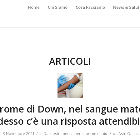
Home
Chi Siamo
Cosa Facciamo
News & Salut
ARTICOLI
rome di Down, nel sangue mat
desso c’è una risposta attendibi
/
/
3 Novembre 2021
in
Dai nostri medici per saperne di più
da
Asm Onlus