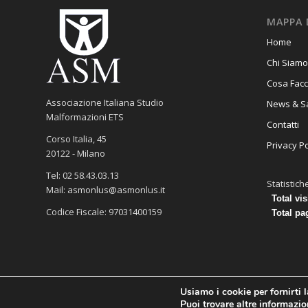
MAPPA 
Home
Chi Siamo
Cosa Fac
Associazione Italiana Studio
News & S
Malformazioni ETS
Contatti
Corso Italia, 45
Privacy Po
20122 - Milano
Tel: 02 58.43.03.13
Statistich
Mail: asmonlus@asmonlus.it
Total vis
Codice Fiscale: 97031400159
Total pa
Usiamo i cookie per fornirti 
Copyright © 2020 - ASM ETS
Puoi trovare altre informazion