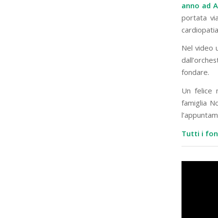
anno ad A
portata vi
cardiopatia
Nel video 
dall’orche
fondare.
Un felice
famiglia N
l’appuntam
Tutti i fo