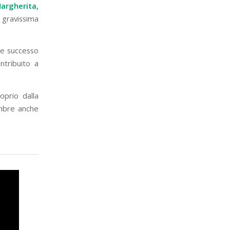
argherita,
 gravissima
de successo
ntribuito a
prio dalla
embre anche