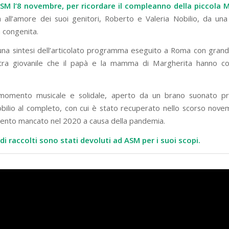
SM l’8 novembre, per ricordare il compleanno della piccola M
a all’amore dei suoi genitori, Roberto e Valeria Nobilio, da una
 congenita.
una sintesi dell’articolato programma eseguito a Roma con gran
stra giovanile che il papà e la mamma di Margherita hanno co
 momento musicale e solidale, aperto da un brano suonato pro
obilio al completo, con cui è stato recuperato nello scorso nov
ento mancato nel 2020 a causa della pandemia.
ndi raccolti sono stati devoluti ad ASM per i suoi scopi.