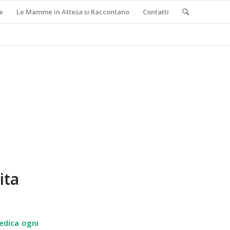
e
Le Mamme in Attesa si Raccontano
Contatti
ita
dedica ogni