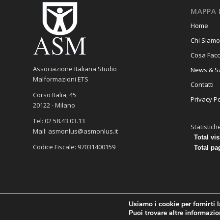
MAPPA 
Home
Chi Siamo
Cosa Fac
Associazione Italiana Studio
News & S
Malformazioni ETS
Contatti
Corso Italia, 45
Privacy Po
20122 - Milano
Tel: 02 58.43.03.13
Statistich
Mail: asmonlus@asmonlus.it
Total vis
Codice Fiscale: 97031400159
Total pa
Usiamo i cookie per fornirti 
Copyright © 2020 - ASM ETS
Puoi trovare altre informazion