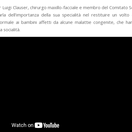
r Luigi Clauser, chirurgo maxillo-facciale e membro del Comitato Sc
rla dell’importanza della sua specialità nel restituire un volto
normale ai bambini affetti da alcune malattie congenite, che ha
a socialità.