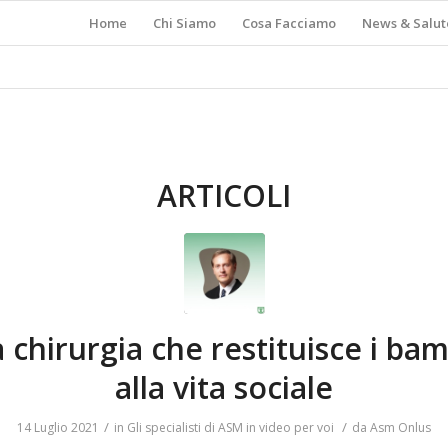
Home
Chi Siamo
Cosa Facciamo
News & Salut
ARTICOLI
 chirurgia che restituisce i bam
alla vita sociale
/
/
14 Luglio 2021
in
Gli specialisti di ASM in video per voi
da
Asm Onlus