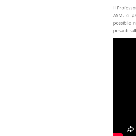
Il Professo
ASM, ci pa
possibile 
pesanti sull