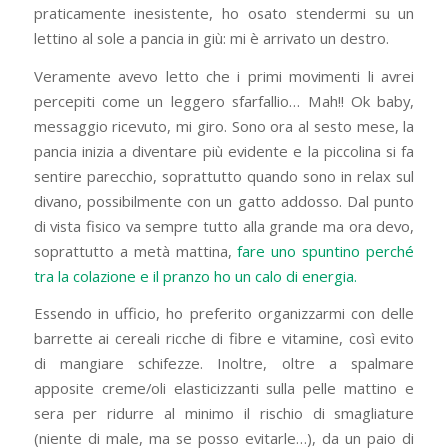
praticamente inesistente, ho osato stendermi su un
lettino al sole a pancia in giù: mi è arrivato un destro.
Veramente avevo letto che i primi movimenti li avrei
percepiti come un leggero sfarfallio… Mah!! Ok baby,
messaggio ricevuto, mi giro. Sono ora al sesto mese, la
pancia inizia a diventare più evidente e la piccolina si fa
sentire parecchio, soprattutto quando sono in relax sul
divano, possibilmente con un gatto addosso. Dal punto
di vista fisico va sempre tutto alla grande ma ora devo,
soprattutto a metà mattina,
fare uno spuntino perché
tra la colazione e il pranzo ho un calo di energia.
Essendo in ufficio, ho preferito organizzarmi con delle
barrette ai cereali ricche di fibre e vitamine, così evito
di mangiare schifezze. Inoltre, oltre a spalmare
apposite creme/oli elasticizzanti sulla pelle mattino e
sera per ridurre al minimo il rischio di smagliature
(niente di male, ma se posso evitarle…), da un paio di