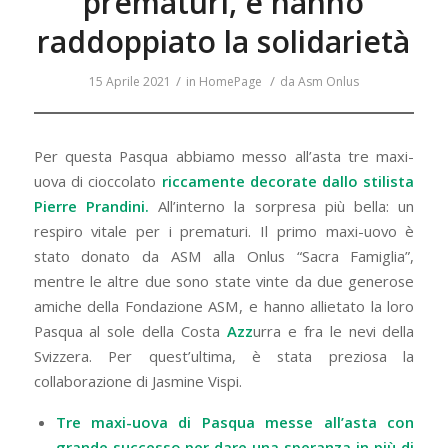
prematuri, e hanno
raddoppiato la solidarietà
/
/
15 Aprile 2021
in
HomePage
da
Asm Onlus
Per questa Pasqua abbiamo messo all’asta tre maxi-
uova di cioccolato
riccamente decorate dallo stilista
Pierre Prandini.
All’interno la sorpresa più bella: un
respiro vitale per i prematuri. Il primo maxi-uovo è
stato donato da ASM alla Onlus “Sacra Famiglia”,
mentre le altre due sono state vinte da due generose
amiche della Fondazione ASM, e hanno allietato la loro
Pasqua al sole della Costa
Azz
urra e fra le nevi della
Svizzera. Per quest’ultima, è stata preziosa la
collaborazione di Jasmine Vispi.
Tre maxi-uova di Pasqua messe all’asta con
grande successo per dare una speranza in più di