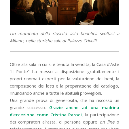
Un momento della riuscita asta benefica svoltasi a
Milano, nelle storiche sale di Palazzo Crivelli
Oltre alla sala in cui si è tenuta la vendita, la Casa d’Aste
“Il Ponte” ha messo a disposizione gratuitamente i
propri rinomati esperti per la valutazione dei beni, la
composizione dei lotti e la preparazione del catalogo,
rinunciando anche a tutte le abituali provvigioni.
Una grande prova di generosità, che ha riscosso un
grande successo.
Grazie anche ad una madrina
d’eccezione come Cristina Parodi
, la partecipazione
dei compratori all’asta, di persona oppure
on line
o
telefonicamente, è stata molto elevata, tanto che i beni